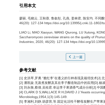
引用本文
廖丽
,
毛晓云
,
王秋蓉
,
鲁叙彤
,
孔燕
,
姜林君
,
陈安均
.
不同酿
46(20): 127-134 https://doi.org/10.13995/j.cnki.11-1802/t
LIAO Li
,
MAO Xiaoyun
,
WANG Qiurong
,
LU Xutong
,
KONG
Saccharomyces cerevisiae
strains on the quality of
Prunus
Industries
, 2020, 46(20): 127-134 https://doi.org/10.1399
上一篇
参考文献
[1] 史洪琴,罗勇.“脆红李”在遵义的引种表现及栽培技术[J].北方园艺,
[2] 潘凯旋.无蒸煮发酵及其在李子酿造制品中的应用[D].杨凌
[3] 刘永衡,蔡倩,吴桂君.幸运李子果酒香气成分分析[J].中国酿造,20
[4] CLARK D S,WALLACE R H,DAVID J J.Yeasts occurring o
Microbiology,1954,1(3):145-149.
[5] 李湘利,刘静,胡彦营,等.固定化活性干酵母发酵生产苹果酒工艺及