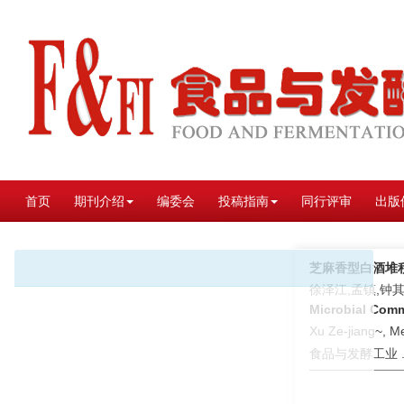
首页
期刊介绍
编委会
投稿指南
同行评审
出版
芝麻香型白酒堆
徐泽江,孟镇,钟其
Microbial Comm
Xu Ze-jiang~, M
食品与发酵工业 . 2