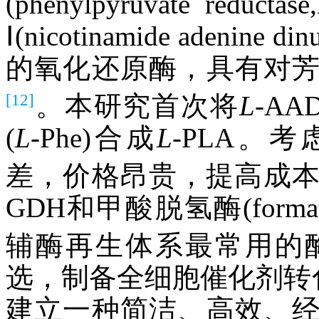
(phenylpyruvate re
Ⅰ(nicotinamide adenine 
的氧化还原酶，具有对
[12]
。本研究首次将
L
-AA
(
L
-Phe)合成
L
-PLA。
差，价格昂贵，提高成
GDH和甲酸脱氢酶(formate 
辅酶再生体系最常用的
选，制备全细胞催化剂转
建立一种简洁、高效、