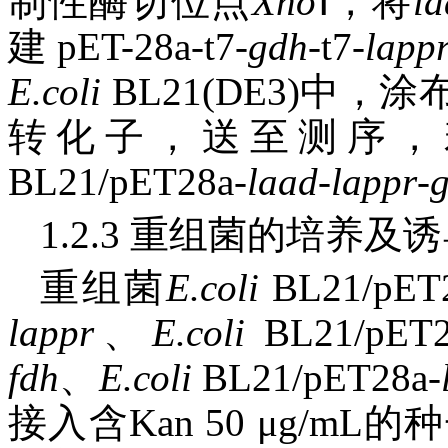
制性酶切位点
Xho
Ⅰ，将
l
建pET-28a-t7-
gdh
-t7-
lapp
E.coli
BL21(DE3)中
转化子，送至测序，
BL21/pET28a-
laad
-
lappr
-
1.2.3 重组菌的培养及
重组菌
E.coli
BL21/pET2
lappr
、
E.coli
BL21/pET2
fdh
、
E.coli
BL21/pET28a-
接入含Kan 50 μg/mL的