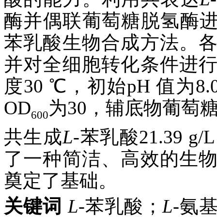
酶并偶联葡萄糖脱氢酶
苯乳酸生物合成方法。
并对全细胞转化条件进
度30 ℃，初始pH 值为8
OD
为30，辅底物葡萄糖
600
共生成
L
-苯乳酸21.39 
了一种简洁、高效的生
奠定了基础。
关键词
L
-苯乳酸；
L
-氨