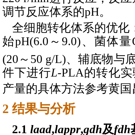
调节反应体系的pH。
全细胞转化体系的优化：在
始pH(6.0～9.0)、菌体量
(20～50 g/L)、辅底物与
件下进行
L
-PLA的转化
产量的具体方法参考黄国
2 结果与分析
2.1
laad
,
lappr
,
gdh
及
fdh