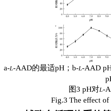
a-
-AAD的最适pH；b-
-AAD 
L
L
图3 pH对
-
L
Fig.3 The effect o