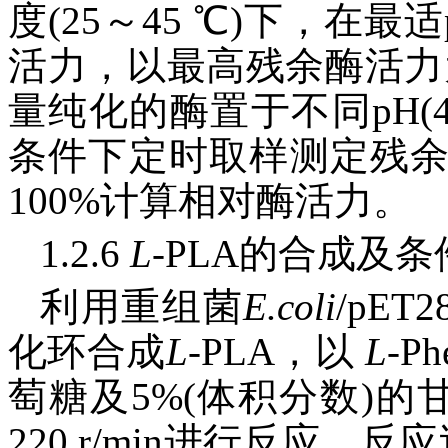
度(25～45 ℃)下，在
活力，以最高残余酶活力
量纯化的酶置于不同pH(4
条件下定时取样测定残
100%计算相对酶活力。
1.2.6
L
-PLA的合成及
利用重组菌
E.coli
/pET28
化环合成
L
-PLA，以
L
-
萄糖及5%(体积分数)的
220 r/min进行反应，