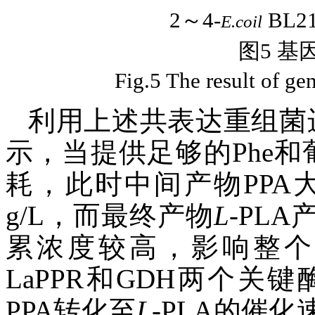
2～4-
BL21
E.coil
图5 
Fig.5 The result of ge
利用上述共表达重组菌
示，当提供足够的Phe和
耗，此时中间产物PPA大
g/L，而最终产物
L
-PL
累浓度较高，影响整个
LaPPR和GDH两个
PPA转化至
L
-PLA的催