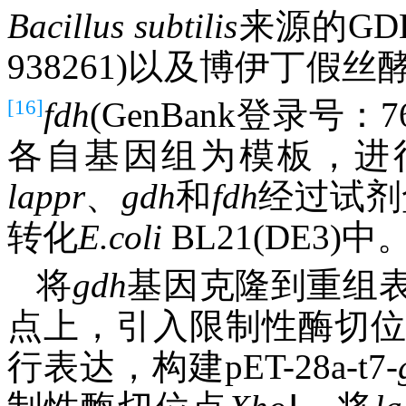
Bacillus
subtilis
来源的GD
938261)以及博伊丁假丝
[16]
fdh
(GenBank登录号
各自基因组为模板，进行
lappr
、
gdh
和
fdh
经过试剂
转化
E.coli
BL21(DE3)中
将
gdh
基因克隆到重组表达载
点上，引入限制性酶切
行表达，构建pET-28a-t7-