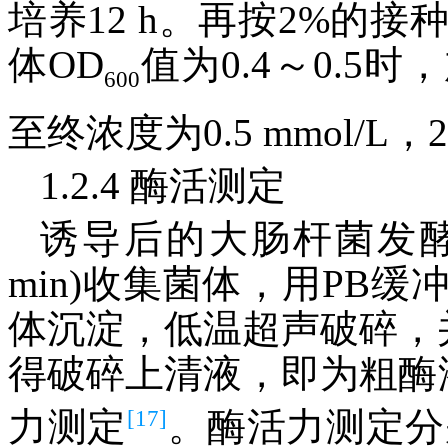
培养12 h。再按2%的接
体OD
值为0.4～0.5时
600
至终浓度为0.5 mmol/L，24
1.2.4 酶活测定
诱导后的大肠杆菌发酵液于4
min)收集菌体，用PB缓冲液(
体沉淀，低温超声破碎，
得破碎上清液，即为粗酶液
[17]
力测定
。酶活力测定分