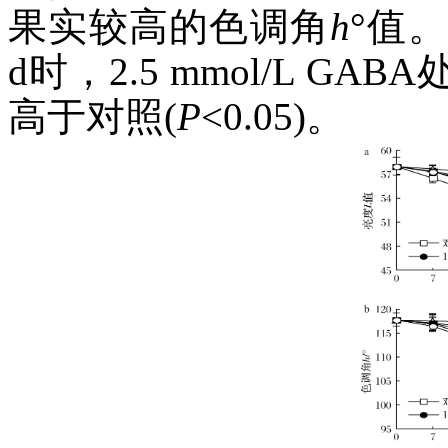
果实较高的色调角
h
°值
d时，2.5 mmol/L G
高于对照(
P
<0.05)。