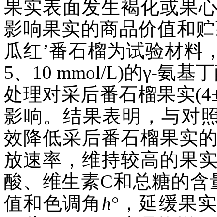
果实表面发生褐化或果
影响果实的商品价值和贮
瓜红’番石榴为试验材料，探
5、10 mmol/L)的γ-氨基丁酸(
处理对采后番石榴果实(4
影响。结果表明，与对照
效降低采后番石榴果实
放速率，维持较高的果
酸、维生素C和总糖的含
值和色调角
h
°，延缓果