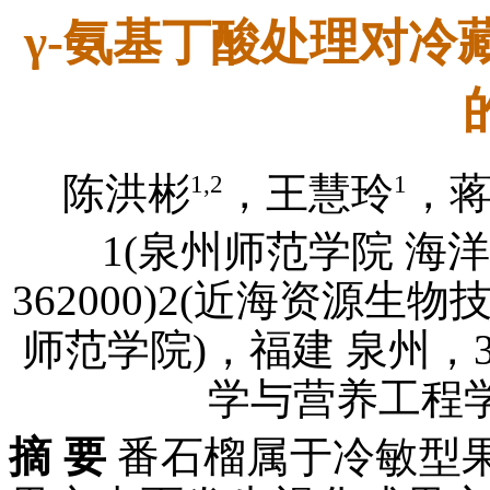
γ-氨基丁酸处理对冷
1,2
1
陈洪彬
，王慧玲
，
1(泉州师范学院 海
362000)2(近海资源
师范学院)，福建 泉州，36
学与营养工程学院
摘 要
番石榴属于冷敏型