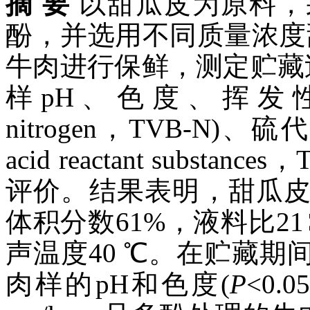
摘 要
以甜瓜皮为原料，
酚，并选用不同质量浓度甜瓜皮
牛肉进行保鲜，测定贮藏过程
样pH、色度、挥发性盐基氮 (
nitrogen，TVB-N)、硫代
acid reactant subs
评价。结果表明，甜瓜
体积分数61%，液料比21∶1
声温度40 ℃。在贮藏
肉样的pH和色度(
P
<0.