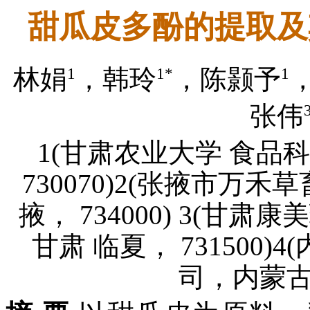
甜瓜皮多酚的提取及
1
1*
1
林娟
，韩玲
，陈颢予
张伟
1(甘肃农业大学 食品
730070)2(张掖市万
掖， 734000) 3(
甘肃 临夏， 731500
司，内蒙古 