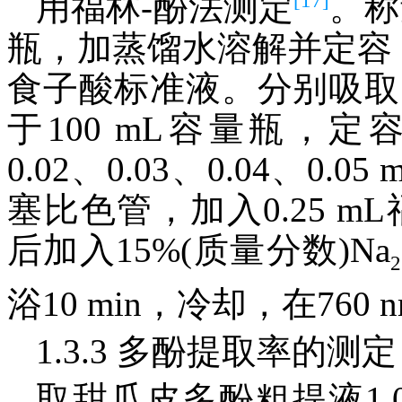
用福林-酚法测定
。称
瓶，加蒸馏水溶解并定容，
食子酸标准液。分别吸取1
于100 mL容量瓶，定
0.02、0.03、0.04、0.0
塞比色管，加入0.25 m
后加入15%(质量分数)Na
2
浴10 min，冷却，在76
1.3.3 多酚提取率的测定
取甜瓜皮多酚粗提液1.