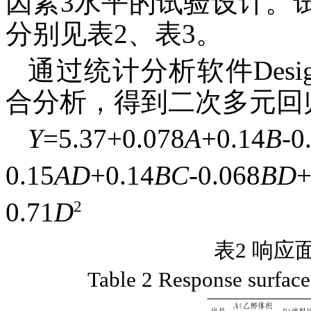
因素3水平的试验设计。
分别见表2、表3。
通过统计分析软件Design
合分析，得到二次多元回
Y
=5.37+0.078
A
+0.14
B
-0
0.15
AD
+0.14
BC
-0.068
BD
+
2
0.71
D
表2 响应
Table 2 Response surface