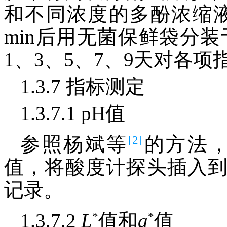
和不同浓度的多酚浓缩液浸
min后用无菌保鲜袋分装
1、3、5、7、9天对各
1.3.7 指标测定
1.3.7.1 pH值
[2]
参照杨斌等
的方法，
值，将酸度计探头插入
记录。
*
*
1.3.7.2
L
值和
a
值