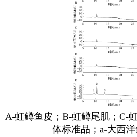
A-虹鳟鱼皮；B-虹鳟尾肌；C-
体标准品；a-大西