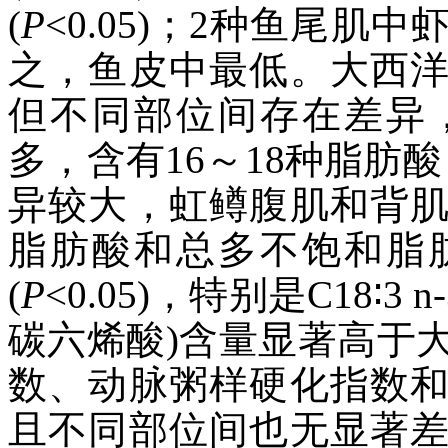
(
P
<0.05)；2种鱼尾
之，鱼皮中最低。大西
但不同部位间存在差异
多，含有16～18种脂肪
异较大，虹鳟腹肌和背
脂肪酸和总多不饱和脂
(
P
<0.05)，特别是C18∶3 n
碳六烯酸)含量显著高于大
数、动脉粥样硬化指数
且不同部位间也无显著