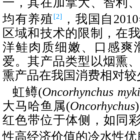
一，其在加拿大、智利
[2]
均有养殖
，我国自20
区域和技术的限制，在
洋鲑肉质细嫩、口感爽
爱。其产品类型以烟熏
熏产品在我国消费相对较
虹鳟(
Oncorhynchus
myki
大马哈鱼属(
Oncorhychus
红色带位于体侧，如同彩
性高经济价值的冷水性优