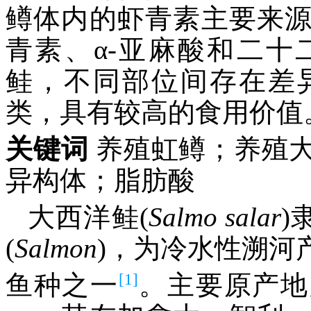
鳟体内的虾青素主要来
青素、α-亚麻酸和二
鲑，不同部位间存在差
类，具有较高的食用价值
关键词
养殖虹鳟；养殖
异构体；脂肪酸
大西洋鲑(
Salmo
salar
)
(
Salmon
)，为冷水性溯河
[1]
鱼种之一
。主要原产地