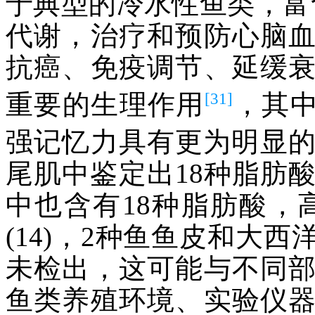
于典型的冷水性鱼类，富
代谢，治疗和预防心脑
抗癌、免疫调节、延缓
[31]
重要的生理作用
，其中
强记忆力具有更为明显
尾肌中鉴定出18种脂肪
中也含有18种脂肪酸，高于
(14)，2种鱼鱼皮和大
未检出，这可能与不同
鱼类养殖环境、实验仪