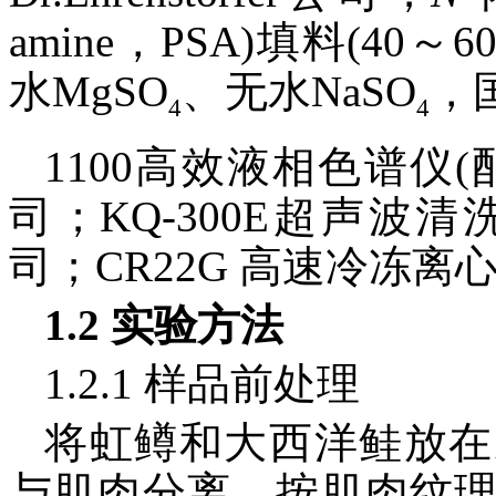
amine，PSA)填料(40
水MgSO
、无水NaSO
，
4
4
1100高效液相色谱仪(配
司；KQ-300E超声
司；CR22G 高速冷冻离心
1.2 实验方法
1.2.1 样品前处理
将虹鳟和大西洋鲑放在
与肌肉分离，按肌肉纹