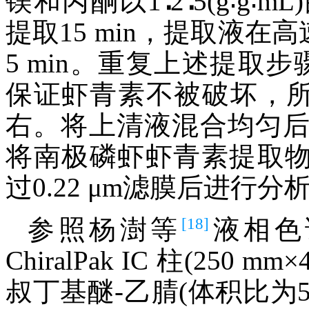
镁和丙酮以1∶2∶5(g∶g∶
提取15 min，提取液在高速
5 min。重复上述提取
保证虾青素不被破坏，所
右。将上清液混合均匀
将南极磷虾虾青素提取物
过0.22 μm滤膜后进行分
[18]
参照杨澍等
液相色
ChiralPak IC 柱(250
叔丁基醚-乙腈(体积比为5