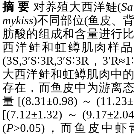
摘 要
对养殖大西洋鲑(
Sa
mykiss
)不同部位(鱼皮、
肪酸的组成和含量进行
西洋鲑和虹鳟肌肉样品
(3S,3′S∶3R,3′S∶3R
大西洋鲑和虹鳟肌肉中
存在，而鱼皮中为游离
量[(8.31±0.98)～(11
[(7.12±1.32)～(9.1
(
P
>0.05)，而鱼皮