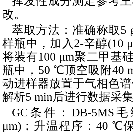
挥发性成分测定参考王
改。
萃取方法：准确称取5 
样瓶中，加入2-辛醇(10 μ
将装有100 μm聚二甲
瓶中，50 ℃顶空吸附40
动进样器放置于气相色谱仪
解析5 min后进行数据采
GC条件：DB-5MS毛细管
μm)；升温程序：40 ℃保持