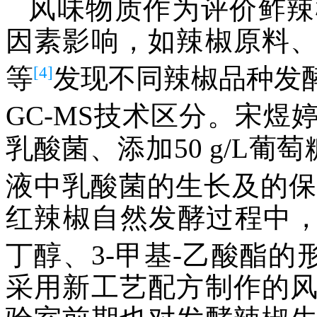
风味物质作为评价鲊辣
因素影响，如辣椒原料
[4]
等
发现不同辣椒品种发
GC-MS技术区分。宋煜
乳酸菌、添加50 g/L葡萄
液中乳酸菌的生长及的保
红辣椒自然发酵过程中，
丁醇、3-甲基-乙酸酯
采用新工艺配方制作的