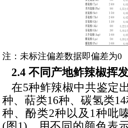
注：未标注偏差数据即偏差为0
2.4 不同产地鲊辣椒挥
在5种鲊辣椒中共鉴定出
种、萜类16种、碳氢类1
种、酚类2种以及1种吡
(图1)，用不同的颜色