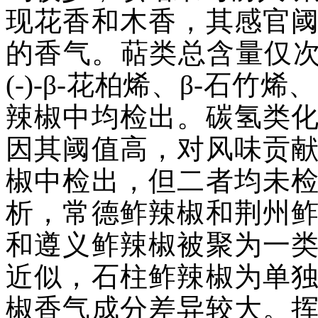
现花香和木香，其感官
的香气。萜类总含量仅次
(-)-β-花柏烯、β-石竹
辣椒中均检出。碳氢类
因其阈值高，对风味贡
椒中检出，但二者均未
析，常德鲊辣椒和荆州
和遵义鲊辣椒被聚为一
近似，石柱鲊辣椒为单
椒香气成分差异较大。