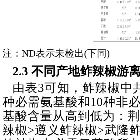
注：ND表示未检出(下同)
2.3 不同产地鲊辣椒游
由表3可知，鲊辣椒中
种必需氨基酸和10种非
基酸含量从高到低为：荆
辣椒>遵义鲊辣椒>武隆