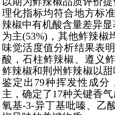
以期为鲊辣椒品质评价提
理化指标均符合地方标
辣椒中有机酸含量差异显
为主(53%)，其他鲊辣椒均以
味觉活度值分析结果表
酸，石柱鲊辣椒、遵义
鲊辣椒和荆州鲊辣椒以甜
鉴定出79种挥发性成
主，确定了17种关键香气成
氧基-3-异丁基吡嗪、乙