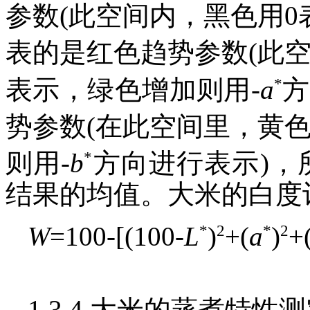
参数(此空间内，黑色用0表
表的是红色趋势参数(此
*
表示，绿色增加则用-
a
方
势参数(在此空间里，黄色
*
则用-
b
方向进行表示)，
结果的均值。大米的白度计
*
2
*
2
W
=100-[(100-
L
)
+(
a
)
+
1.3.4 大米的蒸煮特性