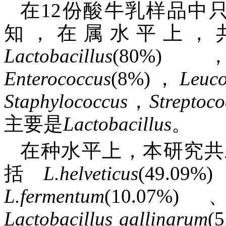
在12份酸牛乳样品中
知，在属水平上，
Lactobacillus
(80%
Enterococcus
(8%)，
Leuco
Staphylococcus
，
Streptoco
主要是
Lactobacillus
。
在种水平上，本研究共
括
L.helveticus
(49.0
L.fermentum
(10.07%
Lactobacillus
gallinarum
(