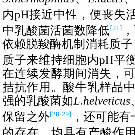
内pH接近中性，便丧失
[21]
中乳酸菌活菌数降低
，
依赖脱羧酶机制消耗质子，通
质子来维持细胞内pH平
在连续发酵期间消失，
拮抗作用。酸牛乳样品
强的乳酸菌如
L.helveticus
[28-29]
保留之外
，还可能有
的存在，均具有产酸作