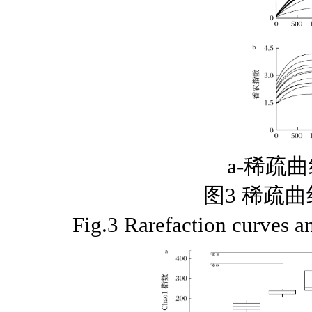
a-稀疏
图3 稀疏
Fig.3 Rarefaction curves a