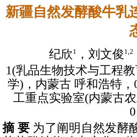
新疆自然发酵酸牛乳
1
1,2
纪欣
，刘文俊
1(乳品生物技术与工程
学)，内蒙古 呼和浩特，0
工重点实验室(内蒙古农
0
摘 要
为了阐明自然发酵