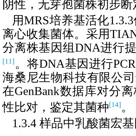
阴性，无芽孢菌株初步断
用MRS培养基活化1.3
离心收集菌体。采用TIANamp
分离株基因组DNA进行
[11]
。将DNA基因进行PC
海桑尼生物科技有限公司进
在GenBank数据库对分离
[14]
性比对，鉴定其菌种
。
1.3.4 样品中乳酸菌宏