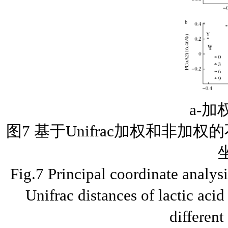
a-加
图7 基于Unifrac加权和非
Fig.7 Principal coordinate analy
Unifrac distances of lactic aci
different