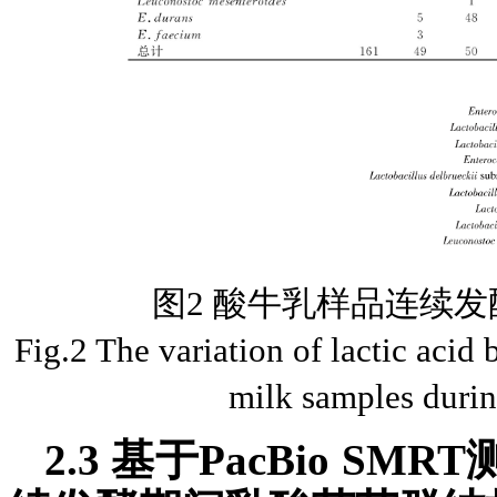
图2 酸牛乳样品连续
Fig.2 The variation of lactic acid 
milk samples durin
2.3 基于PacBio 