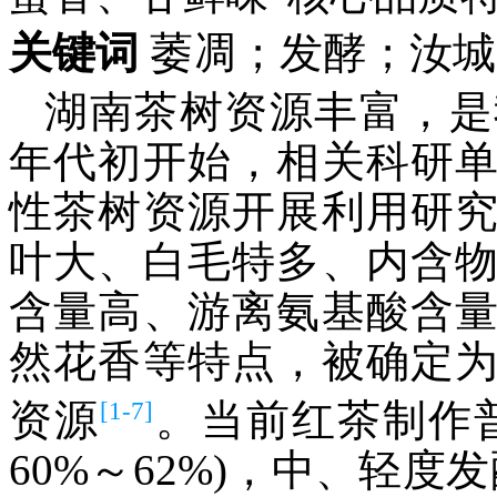
关键词
萎凋；发酵；汝城
湖南茶树资源丰富，是
年代初开始，相关科研
性茶树资源开展利用研
叶大、白毛特多、内含
含量高、游离氨基酸含
然花香等特点，被确定
[1-7]
资源
。当前红茶制作
60%～62%)，中、轻度发