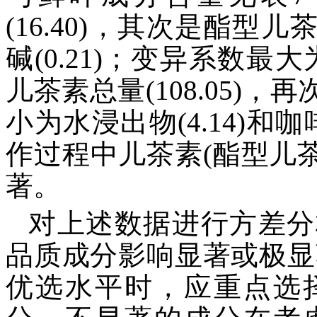
(16.40)，其次是酯型儿
碱(0.21)；变异系数最大
儿茶素总量(108.05)，再
小为水浸出物(4.14)和咖
作过程中儿茶素(酯型儿
著。
对上述数据进行方差分
品质成分影响显著或极显
优选水平时，应重点选