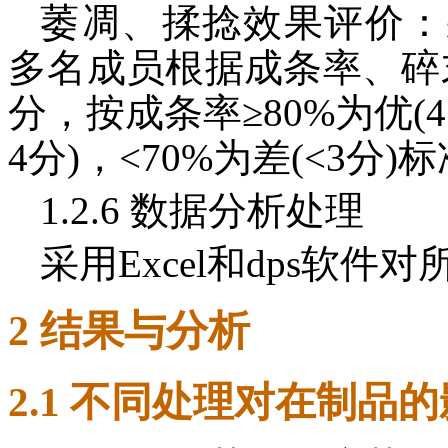
萎凋、揉捻效果评价：
多名成员根据成条率、碎
分，按成条率≥80%为优(4～
4分)，<70%为差(<3分
1.2.6 数据分析处理
采用Excel和dps软
2 结果与分析
2.1 不同处理对在制品