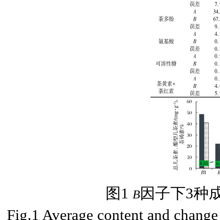
图1
因子下3种
B
Fig.1 Average content and change