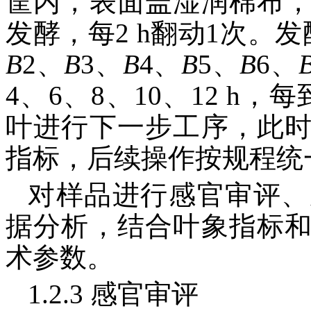
筐内，表面盖湿润棉布
发酵，每2 h翻动1次。发
B
2、
B
3、
B
4、
B
5、
B
6、
4、6、8、10、12 h
叶进行下一步工序，此
指标，后续操作按规程统
对样品进行感官审评、
据分析，结合叶象指标
术参数。
1.2.3 感官审评