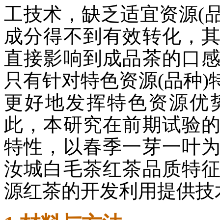
工技术，缺乏适宜资源(品
成分得不到有效转化，
直接影响到成品茶的口
只有针对特色资源(品种
更好地发挥特色资源优
此，本研究在前期试验
特性，以春季一芽一叶
汝城白毛茶红茶品质特
源红茶的开发利用提供技