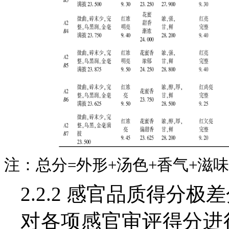
注：总分=外形+汤色+香气+滋味
2.2.2 感官品质得分极
对各项感官审评得分进