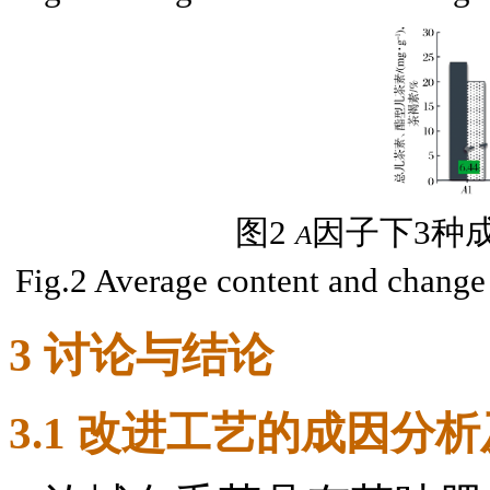
图2
因子下3种
A
Fig.2 Average content and change
3 讨论与结论
3.1 改进工艺的成因分