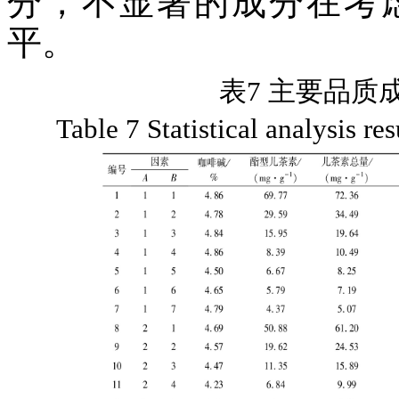
分，不显著的成分在考
平。
表7 主要品质
Table 7 Statistical analysis r