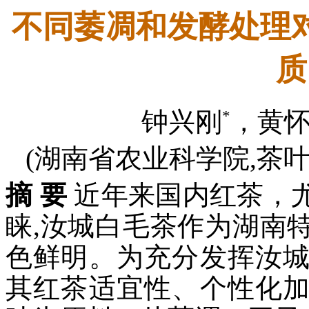
不同萎凋和发酵处理对
质
*
钟兴刚
，黄
(湖南省农业科学院,茶叶研
摘 要
近年来国内红茶，
睐,汝城白毛茶作为湖南
色鲜明。为充分发挥汝
其红茶适宜性、个性化