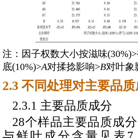
注：因子权数大小按滋味(30%)>香气
底(10%)>
A
对揉捻影响>
B
对叶象
2.3 不同处理对主要品
2.3.1 主要品质成分
28个样品主要品质成
与鲜叶成分含量见表7