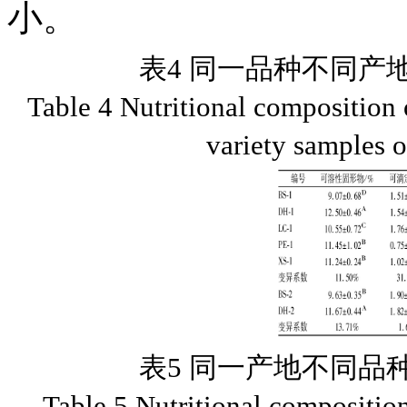
小。
表4 同一品种不同产
Table 4 Nutritional composition o
variety samples 
表5 同一产地不同品
Table 5 Nutritional composition 