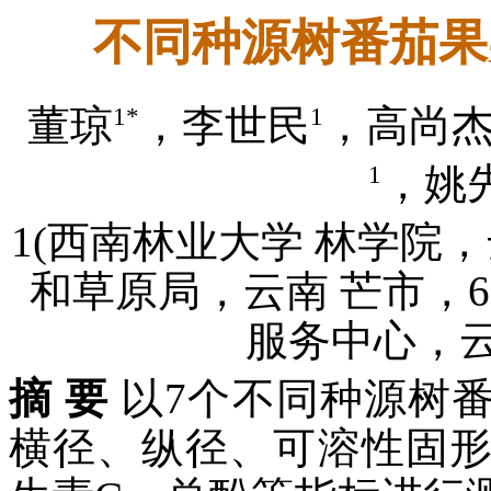
不同种源树番茄果
1*
1
董琼
，李世民
，高尚
1
，姚
1(西南林业大学 林学院，云
和草原局，云南 芒市，67
服务中心，云南
摘 要
以7个不同种源树
横径、纵径、可溶性固