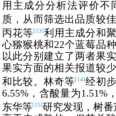
用主成分分析法评价不
质，从而筛选出品质较
[13]
丙花等
利用主成分和
心猕猴桃和22个蓝莓品
以此分别建立了两者果
果实方面的相关报道较
[14]
和比较。林奇等
经初
6.55%，含酸量为1.5
[15]
东华等
研究发现，树番