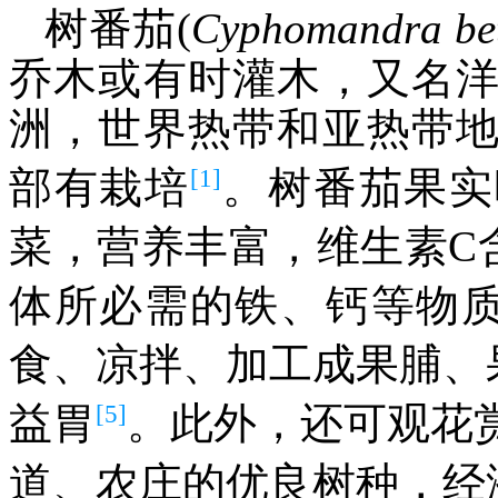
树番茄(
Cyphomandra
be
乔木或有时灌木，又名
洲，世界热带和亚热带
[1]
部有栽培
。树番茄果实
菜，营养丰富，维生素C
体所必需的铁、钙等物
食、凉拌、加工成果脯、
[5]
益胃
。此外，还可观花
道、农庄的优良树种，经