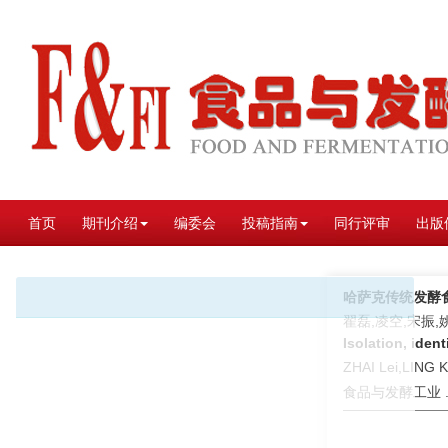
首页
期刊介绍
编委会
投稿指南
同行评审
出版
哈萨克传统发酵
翟磊,凌空,宋振,
Isolation, iden
ZHAI Lei,LING
食品与发酵工业 . 2