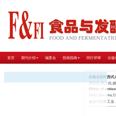
首页
期刊介绍
编委会
投稿指南
同行评审
出版
抗氧化剂对西式
郭莎莎,陈义伦,
Effect of antio
GUO Sha-sha,CH
食品与发酵工业 . 2