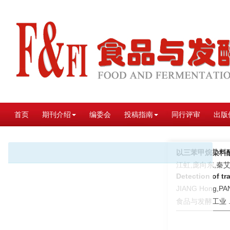
首页
期刊介绍
编委会
投稿指南
同行评审
出版
以三苯甲烷染料
江虹,庞向东,秦
Detection of t
JIANG Hong,PAN
食品与发酵工业 . 2