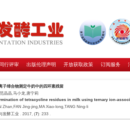
同行评审
出版伦理声明
开放获取政策
订阅服务
离子缔合物测定牛奶中的四环素残留
,范晶晶,马小龙,唐宁莉
rmination of tetracycline residues in milk using ternary ion-asso
 Zhan,FAN Jing-jing,MA Xiao-long,TANG Ning-li
发酵工业 . 2017, (
7
): 233 .