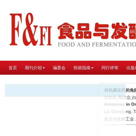
首页
期刊介绍
编委会
投稿指南
同行评审
出版
有机磷农药的免
刘功良,陶嫦立,
Advances in O
Liu Gongliang, 
食品与发酵工业 . 2