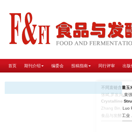
首页
期刊介绍
编委会
投稿指南
同行评审
出版
不同直链含量玉
张斌,罗发兴,黄强
Crystalline Str
Zhang Bin, Luo 
食品与发酵工业 . 2