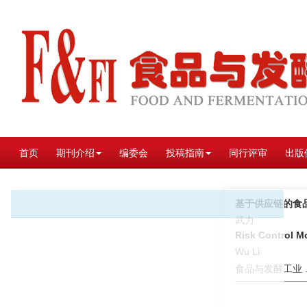
首页
期刊介绍
编委会
投稿指南
同行评审
出版
基于供应链的食
武力
Risk Control M
Wu Li
食品与发酵工业 . 2