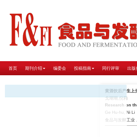
首页
期刊介绍
编委会
投稿指南
同行评审
出版
黄酒饮后产生上
戈瑚瑚,倪莉
Research on th
Ge Hu-hu, Ni Li
食品与发酵工业 . 2