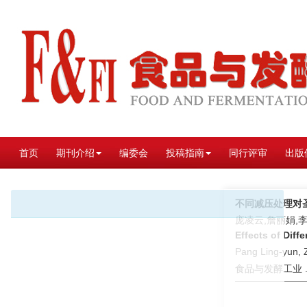
首页
期刊介绍
编委会
投稿指南
同行评审
出版
不同减压处理对
庞凌云,詹丽娟,
Effects of Diff
Pang Ling-yun, 
食品与发酵工业 . 2