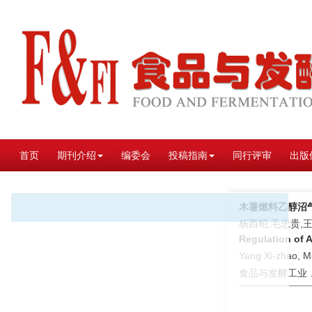
首页
期刊介绍
编委会
投稿指南
同行评审
出版
木薯燃料乙醇沼
杨西昭,毛忠贵,
Regulation of 
Yang Xi-zhao, 
食品与发酵工业 . 2