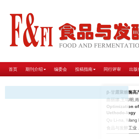
首页
期刊介绍
编委会
投稿指南
同行评审
出版
β-甘露聚糖酶
曲丽娜,王瑞明,
Optimization o
Uethodo-logy
Qu Li-na, Wang 
食品与发酵工业 . 2