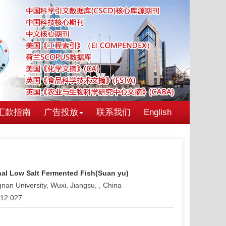
汇款指南
广告投放
联系我们
English
ional Low Salt Fermented Fish(Suan yu)
an University, Wuxi, Jiangsu, , China
.12.027