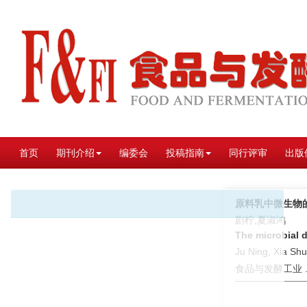
首页
期刊介绍
编委会
投稿指南
同行评审
出版
原料乳中微生物
剧柠,夏淑鸿
The microbial d
Ju Ning, Xia Sh
食品与发酵工业 . 2