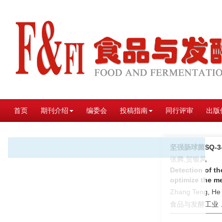
首页
期刊介绍
编委会
投稿指南
同行评审
出版
坚强肠球菌SQ-3
张腾,贺银凤
Detection of t
optimize the m
Zhang Teng, He 
食品与发酵工业 . 2