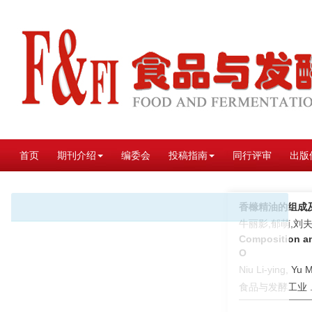
首页
期刊介绍
编委会
投稿指南
同行评审
出版
香橼精油的组成及
牛丽影,郁萌,刘
Composition an
O
Niu Li-ying, Yu 
食品与发酵工业 . 2