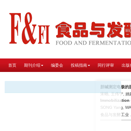
首页
期刊介绍
编委会
投稿指南
同行评审
出版
胆碱测定电极的
宋旸, 王伟宁, 姚
Immobilization 
SONG Yang, WAN
食品与发酵工业 . 2