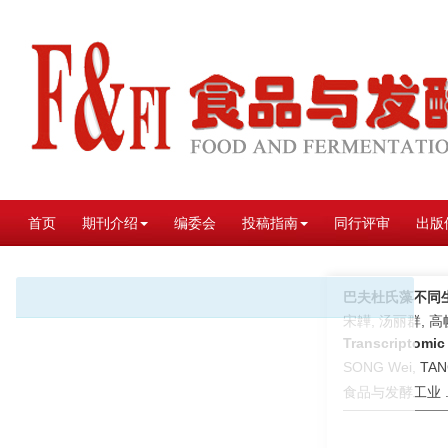
首页
期刊介绍
编委会
投稿指南
同行评审
出版
巴夫杜氏藻不同
宋韡, 汤丽群, 高
Transcriptomic
SONG Wei, TAN
食品与发酵工业 . 2