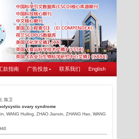
汇款指南
广告投放
联系我们
English
刚, 陈卫
polycystic ovary syndrome
O Min, WANG Huiling, ZHAO Jianxin, ZHANG Hao, WANG
7940