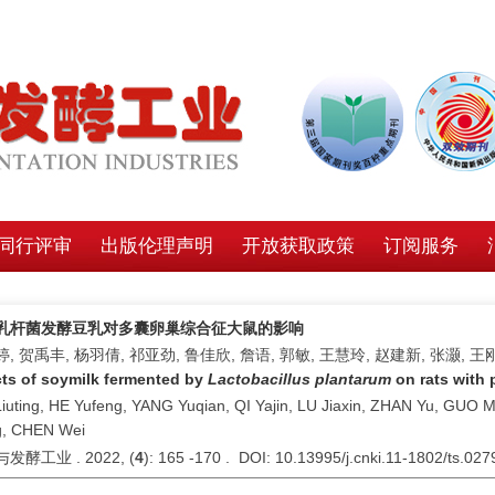
同行评审
出版伦理声明
开放获取政策
订阅服务
乳杆菌发酵豆乳对多囊卵巢综合征大鼠的影响
, 贺禹丰, 杨羽倩, 祁亚劲, 鲁佳欣, 詹语, 郭敏, 王慧玲, 赵建新, 张灏, 王
cts of soymilk fermented by
Lactobacillus plantarum
on rats with 
Liuting, HE Yufeng, YANG Yuqian, QI Yajin, LU Jiaxin, ZHAN Yu, GU
, CHEN Wei
发酵工业 . 2022, (
4
): 165 -170 . DOI: 10.13995/j.cnki.11-1802/ts.02