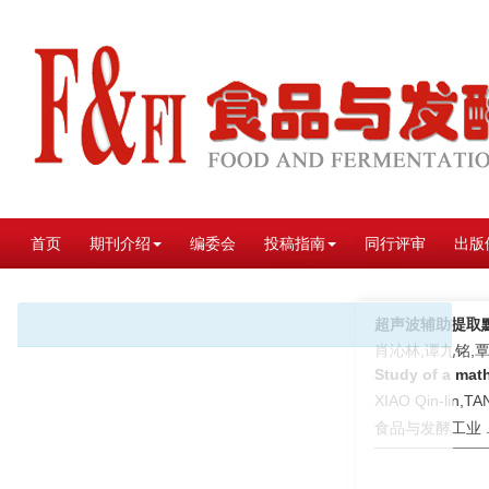
首页
期刊介绍
编委会
投稿指南
同行评审
出版
超声波辅助提取
肖沁林,谭九铭,
Study of a math
XIAO Qin-lin,TA
食品与发酵工业 . 2