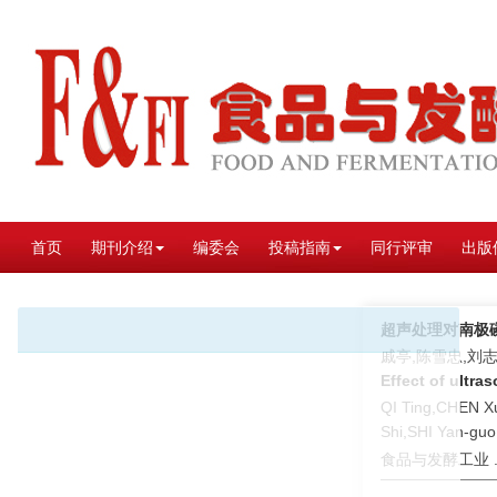
首页
期刊介绍
编委会
投稿指南
同行评审
出版
超声处理对南极
戚亭,陈雪忠,刘志
Effect of ultra
QI Ting,CHEN X
Shi,SHI Yan-guo
食品与发酵工业 . 2