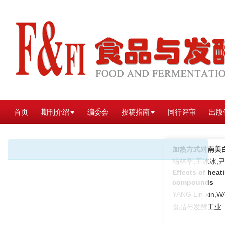
首页
期刊介绍
编委会
投稿指南
同行评审
出版
加热方式对南美
杨林莘,王冰冰,
Effects of hea
compounds
YANG Lin-xin,W
食品与发酵工业 . 2