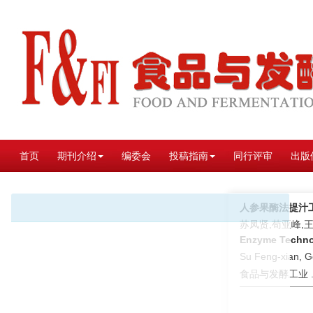
首页
期刊介绍
编委会
投稿指南
同行评审
出版
人参果酶法提汁
苏凤贤,苟亚峰,
Enzyme Technol
Su Feng-xian, G
食品与发酵工业 . 2