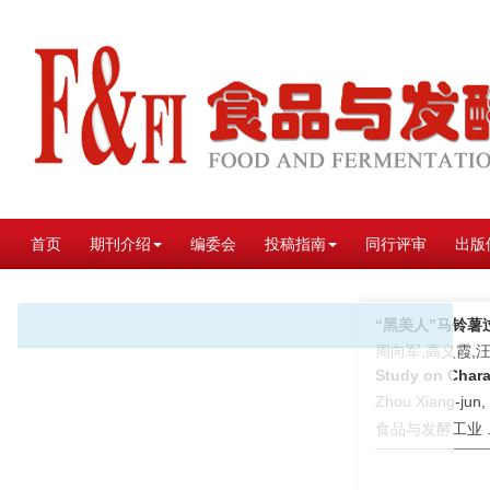
首页
期刊介绍
编委会
投稿指南
同行评审
出版
“黑美人”马铃
周向军,高义霞,汪
Study on Chara
Zhou Xiang-jun,
食品与发酵工业 . 2