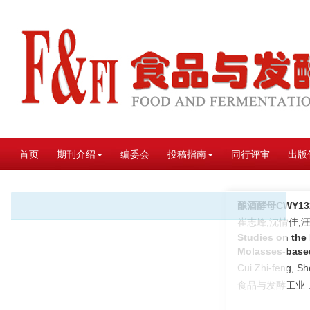
首页
期刊介绍
编委会
投稿指南
同行评审
出版
酿酒酵母CWY1
崔志峰,沈情佳,
Studies on the
Molasses-bas
Cui Zhi-feng, S
食品与发酵工业 . 2