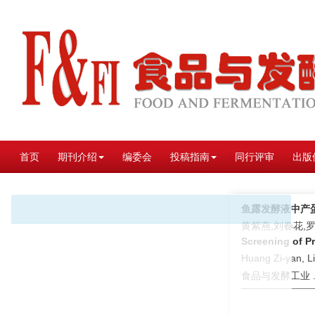
首页
期刊介绍
编委会
投稿指南
同行评审
出版
鱼露发酵液中产
黄紫燕,刘春花,
Screening of P
Huang Zi-yan, L
食品与发酵工业 . 2