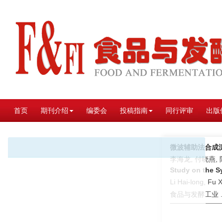
首页
期刊介绍
编委会
投稿指南
同行评审
出版
微波辅助法合成
李海龙, 付晓燕, 陈鹏
Study on the S
Li Hai-long, Fu 
食品与发酵工业 . 2