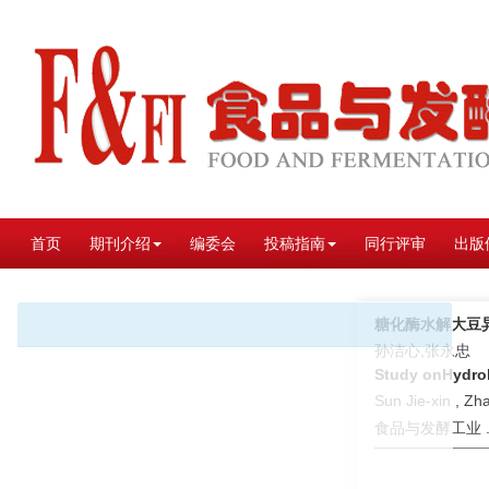
首页
期刊介绍
编委会
投稿指南
同行评审
出版
糖化酶水解大豆
孙洁心,张永忠
Study onHydrol
Sun Jie-xin , Z
食品与发酵工业 . 2