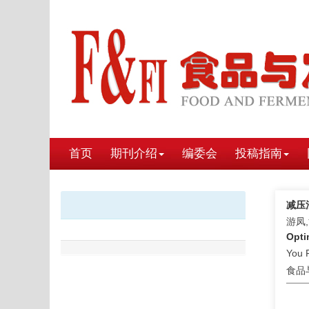
首页
期刊介绍
编委会
投稿指南
减压
游凤
Opti
You 
食品与