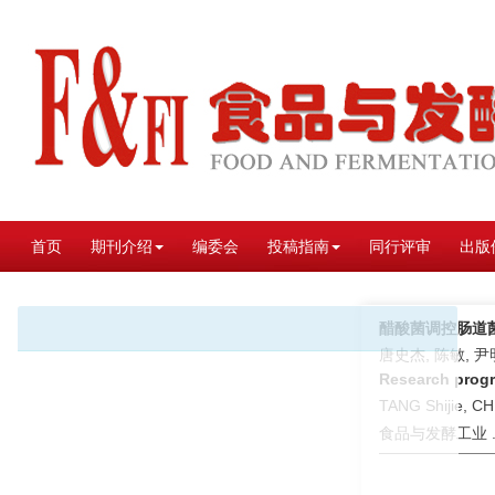
首页
期刊介绍
编委会
投稿指南
同行评审
出版
醋酸菌调控肠道
唐史杰, 陈敏, 
Research progre
TANG Shijie, CH
食品与发酵工业 . 2