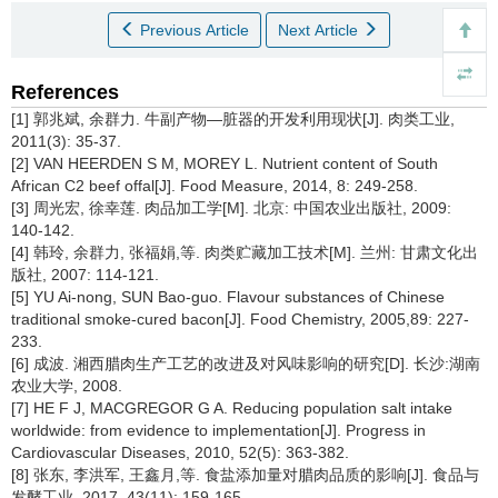
Previous Article
Next Article
References
[1] 郭兆斌, 余群力. 牛副产物—脏器的开发利用现状[J]. 肉类工业,
2011(3): 35-37.
[2] VAN HEERDEN S M, MOREY L. Nutrient content of South
African C2 beef offal[J]. Food Measure, 2014, 8: 249-258.
[3] 周光宏, 徐幸莲. 肉品加工学[M]. 北京: 中国农业出版社, 2009:
140-142.
[4] 韩玲, 余群力, 张福娟,等. 肉类贮藏加工技术[M]. 兰州: 甘肃文化出
版社, 2007: 114-121.
[5] YU Ai-nong, SUN Bao-guo. Flavour substances of Chinese
traditional smoke-cured bacon[J]. Food Chemistry, 2005,89: 227-
233.
[6] 成波. 湘西腊肉生产工艺的改进及对风味影响的研究[D]. 长沙:湖南
农业大学, 2008.
[7] HE F J, MACGREGOR G A. Reducing population salt intake
worldwide: from evidence to implementation[J]. Progress in
Cardiovascular Diseases, 2010, 52(5): 363-382.
[8] 张东, 李洪军, 王鑫月,等. 食盐添加量对腊肉品质的影响[J]. 食品与
发酵工业, 2017, 43(11): 159-165.