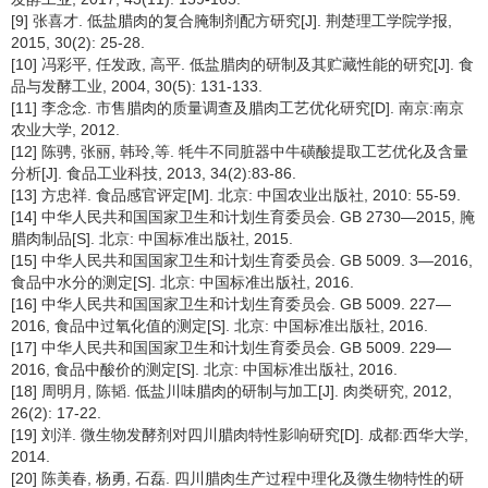
[9] 张喜才. 低盐腊肉的复合腌制剂配方研究[J]. 荆楚理工学院学报,
2015, 30(2): 25-28.
[10] 冯彩平, 任发政, 高平. 低盐腊肉的研制及其贮藏性能的研究[J]. 食
品与发酵工业, 2004, 30(5): 131-133.
[11] 李念念. 市售腊肉的质量调查及腊肉工艺优化研究[D]. 南京:南京
农业大学, 2012.
[12] 陈骋, 张丽, 韩玲,等. 牦牛不同脏器中牛磺酸提取工艺优化及含量
分析[J]. 食品工业科技, 2013, 34(2):83-86.
[13] 方忠祥. 食品感官评定[M]. 北京: 中国农业出版社, 2010: 55-59.
[14] 中华人民共和国国家卫生和计划生育委员会. GB 2730—2015, 腌
腊肉制品[S]. 北京: 中国标准出版社, 2015.
[15] 中华人民共和国国家卫生和计划生育委员会. GB 5009. 3—2016,
食品中水分的测定[S]. 北京: 中国标准出版社, 2016.
[16] 中华人民共和国国家卫生和计划生育委员会. GB 5009. 227—
2016, 食品中过氧化值的测定[S]. 北京: 中国标准出版社, 2016.
[17] 中华人民共和国国家卫生和计划生育委员会. GB 5009. 229—
2016, 食品中酸价的测定[S]. 北京: 中国标准出版社, 2016.
[18] 周明月, 陈韬. 低盐川味腊肉的研制与加工[J]. 肉类研究, 2012,
26(2): 17-22.
[19] 刘洋. 微生物发酵剂对四川腊肉特性影响研究[D]. 成都:西华大学,
2014.
[20] 陈美春, 杨勇, 石磊. 四川腊肉生产过程中理化及微生物特性的研