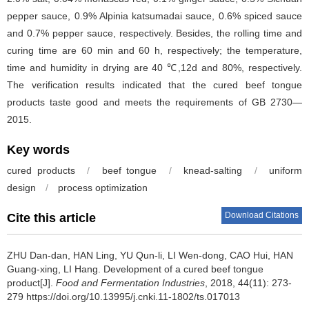
pepper sauce, 0.9% Alpinia katsumadai sauce, 0.6% spiced sauce
and 0.7% pepper sauce, respectively. Besides, the rolling time and
curing time are 60 min and 60 h, respectively; the temperature,
time and humidity in drying are 40 ℃,12d and 80%, respectively.
The verification results indicated that the cured beef tongue
products taste good and meets the requirements of GB 2730—
2015.
Key words
cured products
/
beef tongue
/
knead-salting
/
uniform
design
/
process optimization
Download Citations
Cite this article
ZHU Dan-dan
,
HAN Ling
,
YU Qun-li
,
LI Wen-dong
,
CAO Hui
,
HAN
Guang-xing
,
LI Hang
.
Development of a cured beef tongue
product[J].
Food and Fermentation Industries
, 2018, 44(11): 273-
279 https://doi.org/10.13995/j.cnki.11-1802/ts.017013