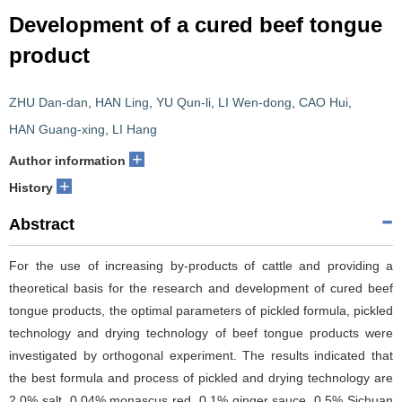
Development of a cured beef tongue
product
ZHU Dan-dan
,
HAN Ling
,
YU Qun-li
,
LI Wen-dong
,
CAO Hui
,
HAN Guang-xing
,
LI Hang
+
Author information
+
History
Abstract
For the use of increasing by-products of cattle and providing a
theoretical basis for the research and development of cured beef
tongue products, the optimal parameters of pickled formula, pickled
technology and drying technology of beef tongue products were
investigated by orthogonal experiment. The results indicated that
the best formula and process of pickled and drying technology are
2.0% salt, 0.04% monascus red, 0.1% ginger sauce, 0.5% Sichuan