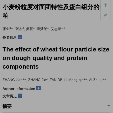
小麦粉粒度对面团特性及蛋白组分的影
响
1,2
3
1
1
1,2
张剑
, 张杰
, 樊荻
, 李梦琴
, 艾志录
+
作者信息
The effect of wheat flour particle size
on dough quality and protein
components
1,2
3
1
1,2
1,2
ZHANG Jian
, ZHANG Jie
, FAN Di
, LI Meng-qin
, AI Zhi-lu
+
Author information
+
文章历史
摘要