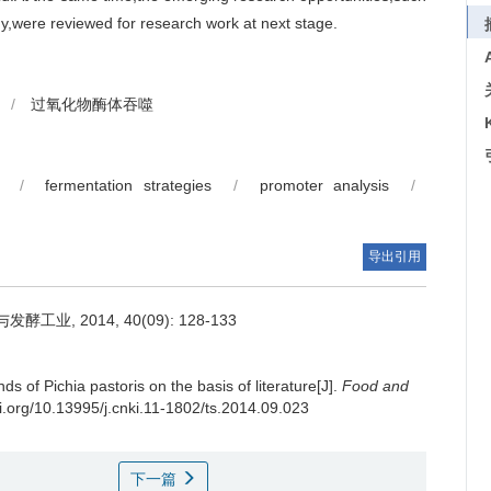
y,were reviewed for research work at next stage.
/
过氧化物酶体吞噬
/
fermentation strategies
/
promoter analysis
/
导出引用
, 2014, 40(09): 128-133
ds of Pichia pastoris on the basis of literature[J].
Food and
oi.org/10.13995/j.cnki.11-1802/ts.2014.09.023
下一篇