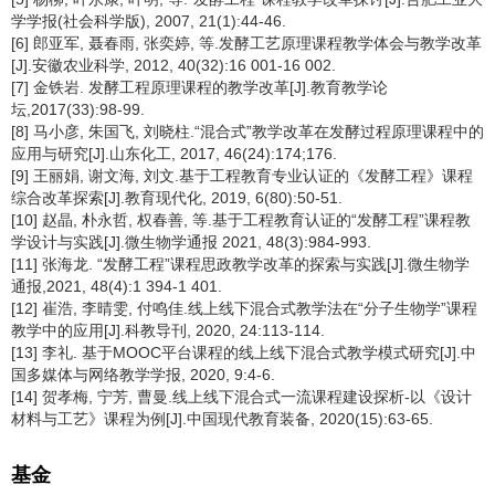
学学报(社会科学版), 2007, 21(1):44-46.
[6] 郎亚军, 聂春雨, 张奕婷, 等.发酵工艺原理课程教学体会与教学改革
[J].安徽农业科学, 2012, 40(32):16 001-16 002.
[7] 金铁岩. 发酵工程原理课程的教学改革[J].教育教学论
坛,2017(33):98-99.
[8] 马小彦, 朱国飞, 刘晓柱.“混合式”教学改革在发酵过程原理课程中的
应用与研究[J].山东化工, 2017, 46(24):174;176.
[9] 王丽娟, 谢文海, 刘文.基于工程教育专业认证的《发酵工程》课程
综合改革探索[J].教育现代化, 2019, 6(80):50-51.
[10] 赵晶, 朴永哲, 权春善, 等.基于工程教育认证的“发酵工程”课程教
学设计与实践[J].微生物学通报 2021, 48(3):984-993.
[11] 张海龙. “发酵工程”课程思政教学改革的探索与实践[J].微生物学
通报,2021, 48(4):1 394-1 401.
[12] 崔浩, 李晴雯, 付鸣佳.线上线下混合式教学法在“分子生物学”课程
教学中的应用[J].科教导刊, 2020, 24:113-114.
[13] 李礼. 基于MOOC平台课程的线上线下混合式教学模式研究[J].中
国多媒体与网络教学学报, 2020, 9:4-6.
[14] 贺孝梅, 宁芳, 曹曼.线上线下混合式一流课程建设探析-以《设计
材料与工艺》课程为例[J].中国现代教育装备, 2020(15):63-65.
基金