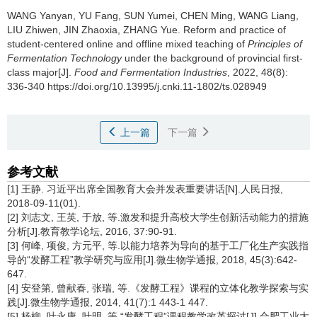
WANG Yanyan
,
YU Fang
,
SUN Yumei
,
CHEN Ming
,
WANG Liang
,
LIU Zhiwen
,
JIN Zhaoxia
,
ZHANG Yue
.
Reform and practice of
student-centered online and offline mixed teaching of
Principles of
Fermentation Technology
under the background of provincial first-
class major[J].
Food and Fermentation Industries
, 2022, 48(8):
336-340 https://doi.org/10.13995/j.cnki.11-1802/ts.028949
上一篇
下一篇
参考文献
[1] 王静. 习近平出席全国教育大会并发表重要讲话[N].人民日报,
2018-09-11(01).
[2] 刘志文, 王英, 于放, 等.激发和提升高校大学生创新活动能力的措施
分析[J].教育教学论坛, 2016, 37:90-91.
[3] 何峰, 项俊, 方元平, 等.以能力培养为导向的基于工厂化生产实践指
导的“发酵工程”教学研究与应用[J].微生物学通报, 2018, 45(3):642-
647.
[4] 安登第, 曾献春, 张瑞, 等.《发酵工程》课程的立体化教学探索与实
践[J].微生物学通报, 2014, 41(7):1 443-1 447.
[5] 杨柳, 叶永康, 叶明, 等.“发酵工程”课程教学改革探讨[J].合肥工业大