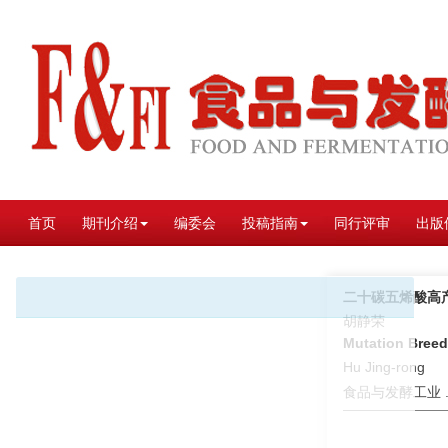
首页
期刊介绍
编委会
投稿指南
同行评审
出版
二十碳五烯酸高
胡静荣
Mutation Breedi
Hu Jing-rong
食品与发酵工业 . 2