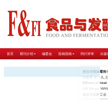
首页
期刊介绍
编委会
投稿指南
同行评审
出版
热击对黑曲霉孢
刘新育,王一凡,
Effects of hea
LIU Xin-yu, WA
食品与发酵工业 . 2