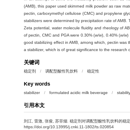
(AMB), this paper used skimmed milk powder as raw materi
pectin, carboxymethyl cellulose (CMC) and propylene glyc
stabilizers were determined by precipitation rate of AMB. Th
Zeta potential, water molecule fluidity and rheology of 
of pectin, CMC and PGA were 0.30% (
w/w
), 0.40% (
w/w
)
good stabilizing effect in AMB, among which, pectin was t
a stabilizer, which is of great significance to the research
关键词
稳定剂
/
调配型酸性乳饮料
/
稳定性
Key words
stabilizer
/
formulated acidic milk beverage
/
stabilit
引用本文
刘江
,
雷激
,
张俊
,
苏菲烟
.
稳定剂对调配型酸性乳饮料的稳定性作用[J]
https://doi.org/10.13995/j.cnki.11-1802/ts.020854