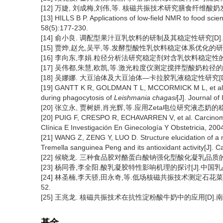
[12] 万婕, 刘成梅,刘伟,等. 核磁共振技术研究膳食纤维酸奶发酵
[13] HILLS B P. Applications of low-field NMR to food sci
58(5):177-230.
[14] 俞小良. 调配型果汁豆乳饮料的研制及其稳定性研究[D]. 
[15] 贾烨,赵允,吴平,等.发酵型酸性乳饮料稳定体系优化的研究[J].
[16] 李向东,李娟.粒径分析法研究稳定剂对含乳饮料稳定性的影响[J]
[17] 吴伟都,朱慧,欧凯,等.激光粒度仪测定搅拌型酸奶粒径的研究[J
[18] 吴娜娜. 大豆油体及大豆油体—卡拉胶乳液稳定性研究[D]
[19] GANTT K R, GOLDMAN T L, MCCORMICK M L, et al.
during phagocytosis of
Leishmania chagasi
[J]. Journal o
[20] 张立永, 贾树妍,肖光辉,等.应用Zeta电位研究液态奶的稳定机制[
[20] PUIG F, CRESPO R, ECHAVARREN V, et al. Carcinoma 
Clínica E Investigación En Ginecología Y Obstetricia, 200
[21] WANG Z, ZENG Y, LUO D. Structure elucidation of a
Tremella sanguinea Peng and its antioxidant activity[J].
[22] 候晓龙. 三种食品胶对酪蛋白酸钠强化型酸化凝乳品质的影
[23] 杨同香,李全阳.酸乳凝胶特性影响机理的探讨[J].中国乳品工业,
[24] 林圣楠,李天骄,田永奇,等.低场核磁共振技术测定石花菜对酸
52.
[25] 王兆龙. 核磁共振技术在抗性淀粉酸牛奶中的应用[D].南昌
基金