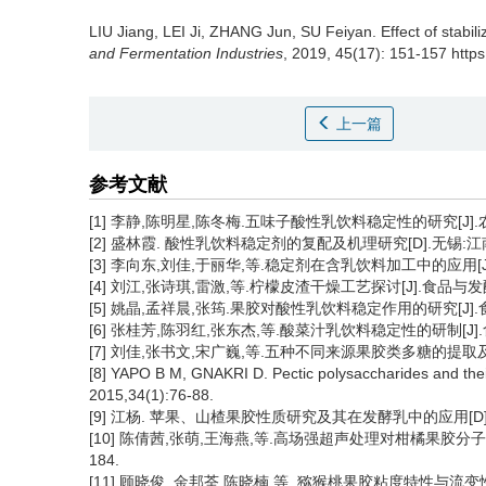
LIU Jiang
,
LEI Ji
,
ZHANG Jun
,
SU Feiyan
.
Effect of stabil
and Fermentation Industries
, 2019, 45(17): 151-157 https
上一篇
参考文献
[1] 李静,陈明星,陈冬梅.五味子酸性乳饮料稳定性的研究[J].农产品
[2] 盛林霞. 酸性乳饮料稳定剂的复配及机理研究[D].无锡:江南
[3] 李向东,刘佳,于丽华,等.稳定剂在含乳饮料加工中的应用[J].食品
[4] 刘江,张诗琪,雷激,等.柠檬皮渣干燥工艺探讨[J].食品与发酵工业,
[5] 姚晶,孟祥晨,张筠.果胶对酸性乳饮料稳定作用的研究[J].食品工业
[6] 张桂芳,陈羽红,张东杰,等.酸菜汁乳饮料稳定性的研制[J].食品工业
[7] 刘佳,张书文,宋广巍,等.五种不同来源果胶类多糖的提取及其蛋
[8] YAPO B M, GNAKRI D. Pectic polysaccharides and their 
2015,34(1):76-88.
[9] 江杨. 苹果、山楂果胶性质研究及其在发酵乳中的应用[D].
[10] 陈倩茜,张萌,王海燕,等.高场强超声处理对柑橘果胶分子结构
184.
[11] 顾晓俊, 金邦荃,陈晓楠,等. 猕猴桃果胶粘度特性与流变性的研究[