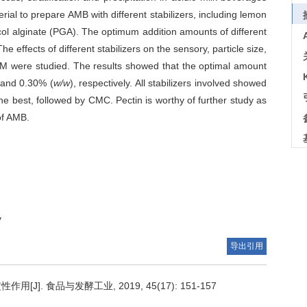
al to prepare AMB with different stabilizers, including lemon
ol alginate (PGA). The optimum addition amounts of different
e effects of different stabilizers on the sensory, particle size,
ABM were studied. The results showed that the optimal amount
 and 0.30% (
w/w
), respectively. All stabilizers involved showed
he best, followed by CMC. Pectin is worthy of further study as
 of AMB.
y
导出引用
. 食品与发酵工业, 2019, 45(17): 151-157