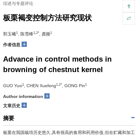
综述与专题评论
板栗褐变控制方法研究现状
1
1,2*
1
郭玉曦
, 陈雪峰
, 龚频
+
作者信息
Advance in control methods in
browning of chestnut kernel
1
1,2*
1
GUO Yuxi
, CHEN Xuefeng
, GONG Pin
+
Author information
+
文章历史
摘要
板栗在我国栽培历史悠久,具有很高的食用和药用价值,但在贮藏和加工