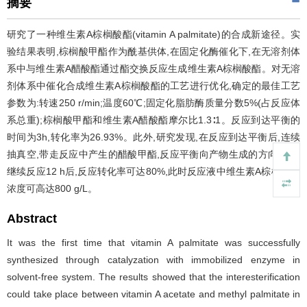
摘要
研究了一种维生素A棕榈酸酯(vitamin A palmitate)的合成新途径。实
验结果表明,棕榈酸甲酯作为酰基供体,在固定化酶催化下,在无溶剂体
系中与维生素A醋酸酯通过酯交换反应生成维生素A棕榈酸酯。对无溶
剂体系中催化合成维生素A棕榈酸酯的工艺进行优化,确定的最佳工艺
参数为:转速250 r/min;温度60℃;固定化脂肪酶质量分数5%(占反应体
系总重);棕榈酸甲酯和维生素A醋酸酯摩尔比1.3∶1。反应到达平衡的
时间为3h,转化率为26.93%。此外,研究发现,在反应到达平衡后,连续
抽真空,带走反应中产生的醋酸甲酯,反应平衡向产物生成的方向移动,
继续反应12 h后,反应转化率可达80%,此时反应液中维生素A棕榈酸酯
浓度可高达800 g/L。
Abstract
It was the first time that vitamin A palmitate was successfully
synthesized through catalyzation with immobilized enzyme in
solvent-free system. The results showed that the interesterification
could take place between vitamin A acetate and methyl palmitate in