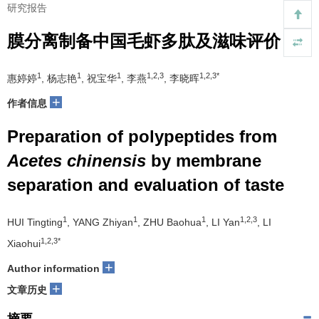
研究报告
膜分离制备中国毛虾多肽及滋味评价
1
1
1
1,2,3
1,2,3*
惠婷婷
, 杨志艳
, 祝宝华
, 李燕
, 李晓晖
+
作者信息
Preparation of polypeptides from
Acetes chinensis
by membrane
separation and evaluation of taste
1
1
1
1,2,3
HUI Tingting
, YANG Zhiyan
, ZHU Baohua
, LI Yan
, LI
1,2,3*
Xiaohui
+
Author information
+
文章历史